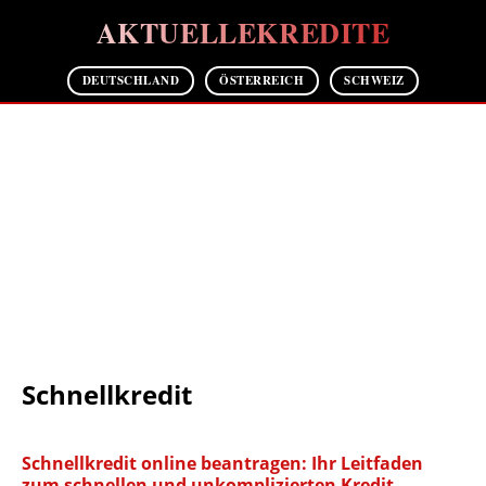
AKTUELLEKREDITE
DEUTSCHLAND
ÖSTERREICH
SCHWEIZ
Schnellkredit
Schnellkredit online beantragen: Ihr Leitfaden
zum schnellen und unkomplizierten Kredit