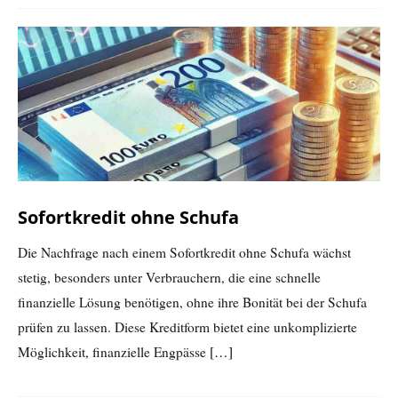
Sofortkredit ohne Schufa
Die Nachfrage nach einem Sofortkredit ohne Schufa wächst
stetig, besonders unter Verbrauchern, die eine schnelle
finanzielle Lösung benötigen, ohne ihre Bonität bei der Schufa
prüfen zu lassen. Diese Kreditform bietet eine unkomplizierte
Möglichkeit, finanzielle Engpässe
[…]