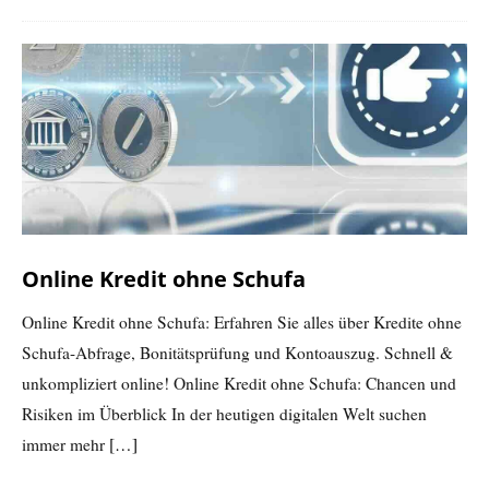
Online Kredit ohne Schufa
Online Kredit ohne Schufa: Erfahren Sie alles über Kredite ohne
Schufa-Abfrage, Bonitätsprüfung und Kontoauszug. Schnell &
unkompliziert online! Online Kredit ohne Schufa: Chancen und
Risiken im Überblick In der heutigen digitalen Welt suchen
immer mehr
[…]