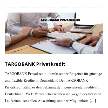
TARGOBANK Privatkredit
TARGOBANK Privatkredit – umfassender Ratgeber für günstige
und flexible Kredite in Deutschland Der TARGOBANK
Privatkredit zählt zu den bekanntesten Konsumentenkrediten in
Deutschland. Viele Verbraucher wählen ihn wegen der flexiblen
Laufzeiten, schnellen Auszahlung und der Möglichkeit,
[…]