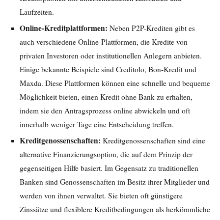
Laufzeiten.
Online-Kreditplattformen:
Neben P2P-Krediten gibt es
auch verschiedene Online-Plattformen, die Kredite von
privaten Investoren oder institutionellen Anlegern anbieten.
Einige bekannte Beispiele sind Creditolo, Bon-Kredit und
Maxda. Diese Plattformen können eine schnelle und bequeme
Möglichkeit bieten, einen Kredit ohne Bank zu erhalten,
indem sie den Antragsprozess online abwickeln und oft
innerhalb weniger Tage eine Entscheidung treffen.
Kreditgenossenschaften:
Kreditgenossenschaften sind eine
alternative Finanzierungsoption, die auf dem Prinzip der
gegenseitigen Hilfe basiert. Im Gegensatz zu traditionellen
Banken sind Genossenschaften im Besitz ihrer Mitglieder und
werden von ihnen verwaltet. Sie bieten oft günstigere
Zinssätze und flexiblere Kreditbedingungen als herkömmliche