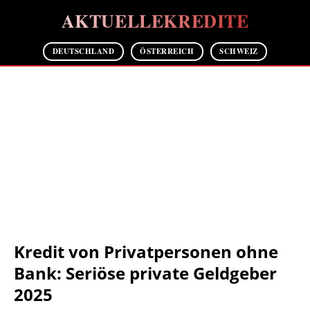
AKTUELLEKREDITE
DEUTSCHLAND
ÖSTERREICH
SCHWEIZ
Kredit von Privatpersonen ohne
Bank: Seriöse private Geldgeber
2025