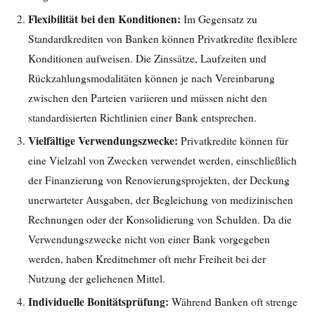
Flexibilität bei den Konditionen:
Im Gegensatz zu
Standardkrediten von Banken können Privatkredite flexiblere
Konditionen aufweisen. Die Zinssätze, Laufzeiten und
Rückzahlungsmodalitäten können je nach Vereinbarung
zwischen den Parteien variieren und müssen nicht den
standardisierten Richtlinien einer Bank entsprechen.
Vielfältige Verwendungszwecke:
Privatkredite können für
eine Vielzahl von Zwecken verwendet werden, einschließlich
der Finanzierung von Renovierungsprojekten, der Deckung
unerwarteter Ausgaben, der Begleichung von medizinischen
Rechnungen oder der Konsolidierung von Schulden. Da die
Verwendungszwecke nicht von einer Bank vorgegeben
werden, haben Kreditnehmer oft mehr Freiheit bei der
Nutzung der geliehenen Mittel.
Individuelle Bonitätsprüfung:
Während Banken oft strenge