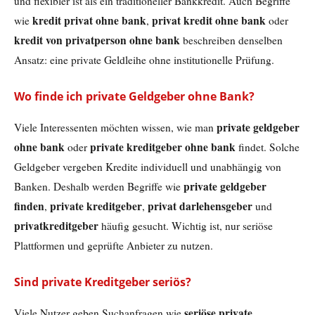
und flexibler ist als ein traditioneller Bankkredit. Auch Begriffe
kredit privat ohne bank
privat kredit ohne bank
wie
,
oder
kredit von privatperson ohne bank
beschreiben denselben
Ansatz: eine private Geldleihe ohne institutionelle Prüfung.
Wo finde ich private Geldgeber ohne Bank?
private geldgeber
Viele Interessenten möchten wissen, wie man
ohne bank
private kreditgeber ohne bank
oder
findet. Solche
Geldgeber vergeben Kredite individuell und unabhängig von
private geldgeber
Banken. Deshalb werden Begriffe wie
finden
private kreditgeber
privat darlehensgeber
,
,
und
privatkreditgeber
häufig gesucht. Wichtig ist, nur seriöse
Plattformen und geprüfte Anbieter zu nutzen.
Sind private Kreditgeber seriös?
seriöse private
Viele Nutzer geben Suchanfragen wie