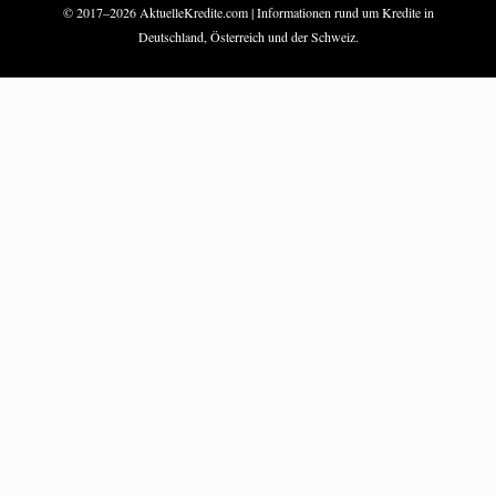
© 2017–2026
AktuelleKredite.com
| Informationen rund um Kredite in
Deutschland, Österreich und der Schweiz.