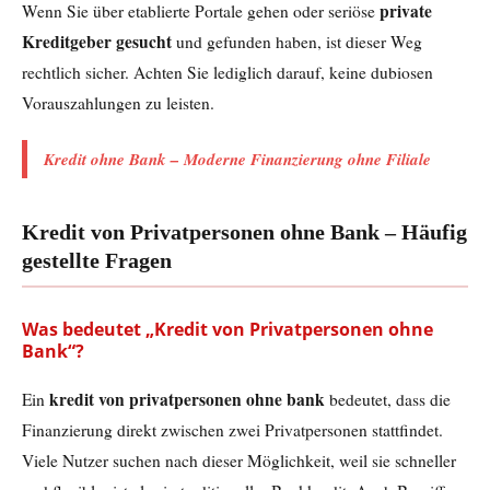
private
Wenn Sie über etablierte Portale gehen oder seriöse
Kreditgeber gesucht
und gefunden haben, ist dieser Weg
rechtlich sicher. Achten Sie lediglich darauf, keine dubiosen
Vorauszahlungen zu leisten.
Kredit ohne Bank – Moderne Finanzierung ohne Filiale
Kredit von Privatpersonen ohne Bank – Häufig
gestellte Fragen
Was bedeutet „Kredit von Privatpersonen ohne
Bank“?
kredit von privatpersonen ohne bank
Ein
bedeutet, dass die
Finanzierung direkt zwischen zwei Privatpersonen stattfindet.
Viele Nutzer suchen nach dieser Möglichkeit, weil sie schneller