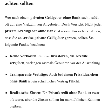
achten sollten
privaten Geldgeber ohne Bank
Wer nach einem
sucht, stößt
oft auf eine Vielzahl von Angeboten. Doch Vorsicht: Nicht jeder
private Kreditgeber ohne Bank
ist seriös. Um sicherzustellen,
seriöse private Geldgeber
dass Sie an
geraten, sollten Sie
folgende Punkte beachten:
Keine Vorkosten:
Investoren, die Kredite
Seriöse
vergeben
, verlangen niemals Gebühren vor der Auszahlung.
Transparente Verträge:
Privatdarlehen
Auch bei einem
ohne Bank
ist ein schriftlicher Vertrag Pflicht.
Realistische Zinsen:
Privatkredit ohne Bank
Ein
ist zwar
oft teurer, aber die Zinsen sollten im marktüblichen Rahmen
bleiben.