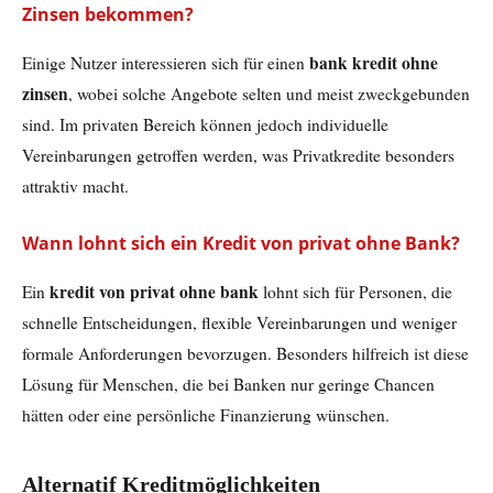
Zinsen bekommen?
bank kredit ohne
Einige Nutzer interessieren sich für einen
zinsen
, wobei solche Angebote selten und meist zweckgebunden
sind. Im privaten Bereich können jedoch individuelle
Vereinbarungen getroffen werden, was Privatkredite besonders
attraktiv macht.
Wann lohnt sich ein Kredit von privat ohne Bank?
kredit von privat ohne bank
Ein
lohnt sich für Personen, die
schnelle Entscheidungen, flexible Vereinbarungen und weniger
formale Anforderungen bevorzugen. Besonders hilfreich ist diese
Lösung für Menschen, die bei Banken nur geringe Chancen
hätten oder eine persönliche Finanzierung wünschen.
Alternatif Kreditmöglichkeiten