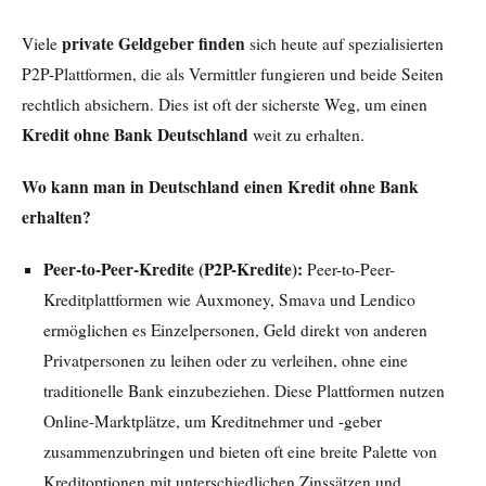
private Geldgeber finden
Viele
sich heute auf spezialisierten
P2P-Plattformen, die als Vermittler fungieren und beide Seiten
rechtlich absichern. Dies ist oft der sicherste Weg, um einen
Kredit ohne Bank Deutschland
weit zu erhalten.
Wo kann man in Deutschland einen Kredit ohne Bank
erhalten?
Peer-to-Peer-Kredite (P2P-Kredite):
Peer-to-Peer-
Kreditplattformen wie Auxmoney, Smava und Lendico
ermöglichen es Einzelpersonen, Geld direkt von anderen
Privatpersonen zu leihen oder zu verleihen, ohne eine
traditionelle Bank einzubeziehen. Diese Plattformen nutzen
Online-Marktplätze, um Kreditnehmer und -geber
zusammenzubringen und bieten oft eine breite Palette von
Kreditoptionen mit unterschiedlichen Zinssätzen und