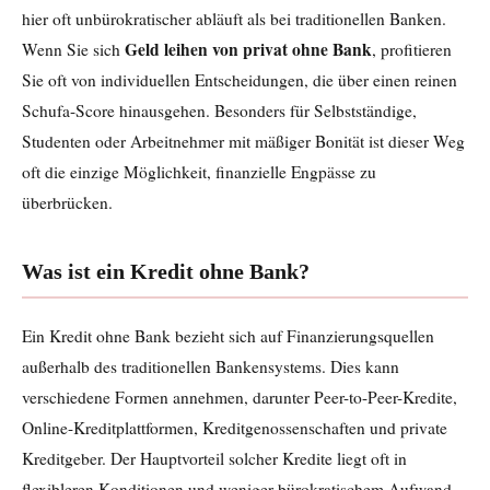
hier oft unbürokratischer abläuft als bei traditionellen Banken.
Geld leihen von privat ohne Bank
Wenn Sie sich
, profitieren
Sie oft von individuellen Entscheidungen, die über einen reinen
Schufa-Score hinausgehen. Besonders für Selbstständige,
Studenten oder Arbeitnehmer mit mäßiger Bonität ist dieser Weg
oft die einzige Möglichkeit, finanzielle Engpässe zu
überbrücken.
Was ist ein Kredit ohne Bank?
Ein Kredit ohne Bank bezieht sich auf Finanzierungsquellen
außerhalb des traditionellen Bankensystems. Dies kann
verschiedene Formen annehmen, darunter Peer-to-Peer-Kredite,
Online-Kreditplattformen, Kreditgenossenschaften und private
Kreditgeber. Der Hauptvorteil solcher Kredite liegt oft in
flexibleren Konditionen und weniger bürokratischem Aufwand