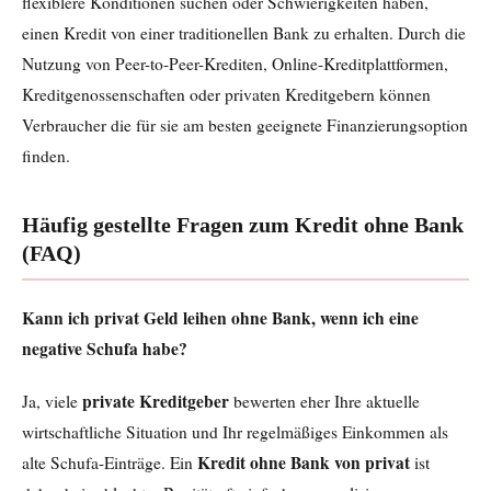
flexiblere Konditionen suchen oder Schwierigkeiten haben,
einen Kredit von einer traditionellen Bank zu erhalten. Durch die
Nutzung von Peer-to-Peer-Krediten, Online-Kreditplattformen,
Kreditgenossenschaften oder privaten Kreditgebern können
Verbraucher die für sie am besten geeignete Finanzierungsoption
finden.
Häufig gestellte Fragen zum Kredit ohne Bank
(FAQ)
Kann ich privat Geld leihen ohne Bank, wenn ich eine
negative Schufa habe?
private Kreditgeber
Ja, viele
bewerten eher Ihre aktuelle
wirtschaftliche Situation und Ihr regelmäßiges Einkommen als
Kredit ohne Bank von privat
alte Schufa-Einträge. Ein
ist