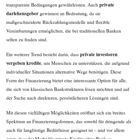
private
transparente Bedingungen gewährleisten. Auch
darlehensgeber
gewinnen an Bedeutung, da sie
maßgeschneiderte Rückzahlungsmodelle und flexible
Vereinbarungen ermöglichen, die bei traditionellen Banken
selten zu finden sind.
private investoren
Ein weiterer Trend besteht darin, dass
vergeben kredite
, um Menschen zu unterstützen, die aufgrund
individueller Situationen alternative Wege benötigen. Diese
Form der Finanzierung bietet eine interessante Option für alle,
die sich von klassischen Bankstrukturen lösen möchten und auf
der Suche nach direkteren, persönlicheren Lösungen sind.
Mit diesen vielfältigen Möglichkeiten eröffnet sich ein breites
Spektrum an Finanzierungsformen, das sowohl für dringende als
auch für langfristige Bedürfnisse geeignet ist – und vor allem
zeigt, dass der Markt für private Kredite ohne Bank so