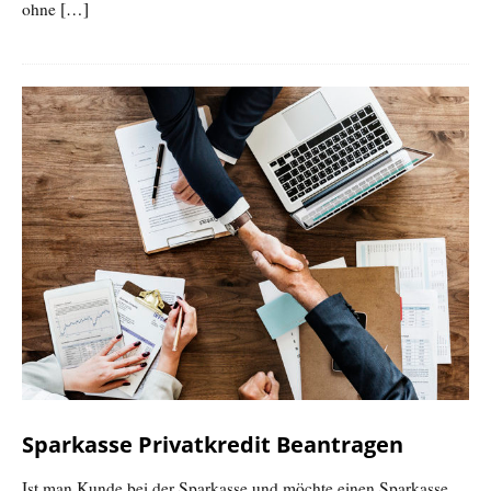
ohne
[…]
Sparkasse Privatkredit Beantragen
Ist man Kunde bei der Sparkasse und möchte einen Sparkasse