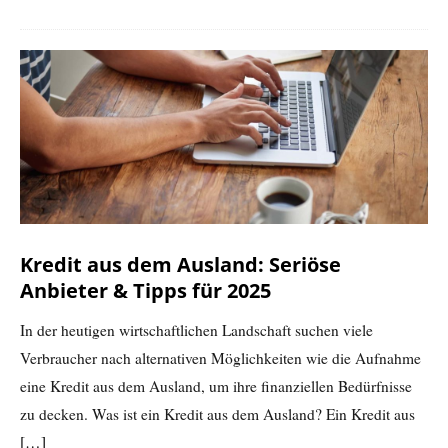
Kredit aus dem Ausland: Seriöse
Anbieter & Tipps für 2025
In der heutigen wirtschaftlichen Landschaft suchen viele
Verbraucher nach alternativen Möglichkeiten wie die Aufnahme
eine Kredit aus dem Ausland, um ihre finanziellen Bedürfnisse
zu decken. Was ist ein Kredit aus dem Ausland? Ein Kredit aus
[…]